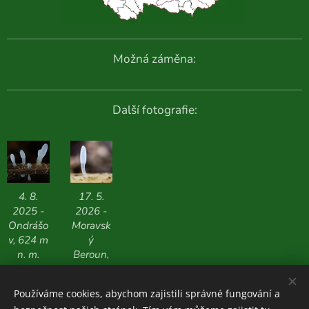
Možná záměna:
Další fotografie:
4. 8.
17. 5.
2025 -
2026 -
Ondrášo
Moravsk
v, 624 m
ý
n. m.
Beroun,
650 m n.
m.
Používáme cookies, abychom zajistili správné fungování a