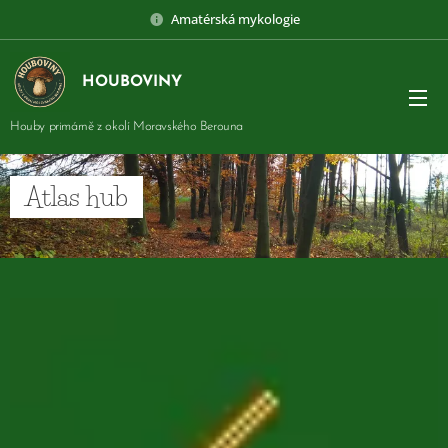
Amatérská mykologie
HOUBOVINY
Houby primárně z okolí Moravského Berouna
Atlas hub