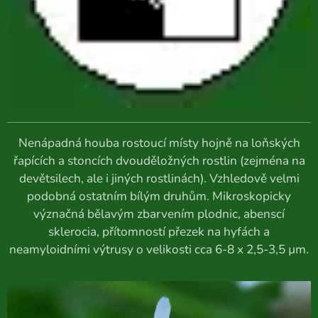
Nenápadná houba rostoucí místy hojně na loňských
řapících a stoncích dvouděložných rostlin (zejména na
devětsilech, ale i jiných rostlinách). Vzhledově velmi
podobná ostatním bílým druhům. Mikroskopicky
význačná bělavým zbarvením plodnic, abenscí
sklerocia, přítomností přezek na hyfách a
neamyloidními výtrusy o velikosti cca 6-8 x 2,5-3,5 µm.