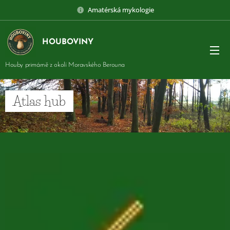
Amatérská mykologie
HOUBOVINY
Houby primárně z okolí Moravského Berouna
Atlas hub