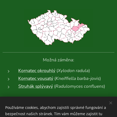
Možná záměna:
Kornatec okrouhlý
(
Xylodon radula
)
Kornatec vousatý
(
Kneiffiella barba-jovis
)
Struhák splývavý
(
Radulomyces confluens
)
Další fotografie:
Používáme cookies, abychom zajistili správné fungování a
bezpečnost našich stránek. Tím vám můžeme zajistit tu