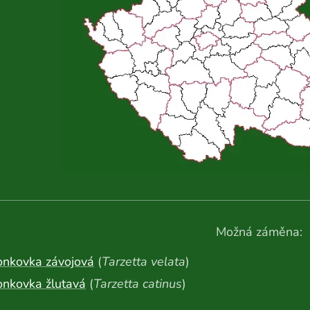
Možná záměna:
onkovka závojová
(
Tarzetta velata
)
onkovka žlutavá
(
Tarzetta catinus
)