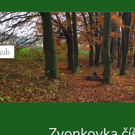
hub
Zvonkovka čí