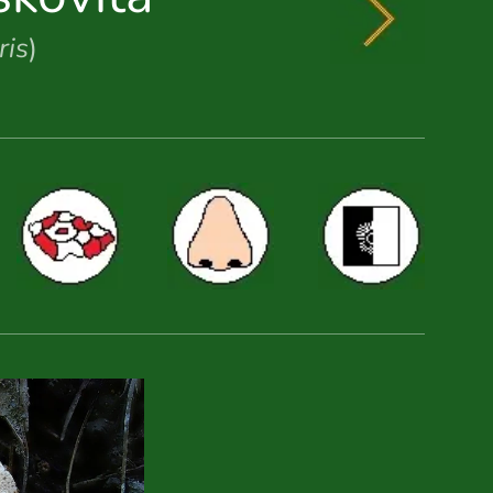
ris
)