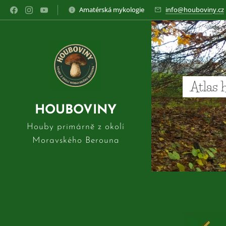
Amatérská mykologie
info@houboviny.cz
Atlas 
HOUBOVINY
Houby primárně z okolí
Moravského Berouna