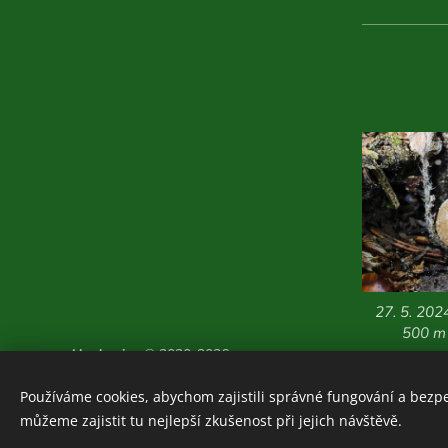
27. 5. 202
500 m 
Houboviny
© 2020-2026
Zajímavosti z vlastních
Používáme cookies, abychom zajistili správné fungování a bezp
průzkumů:
ZDE
můžeme zajistit tu nejlepší zkušenost při jejich návštěvě.
Cookies