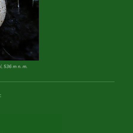
í, 536 m n. m.
: