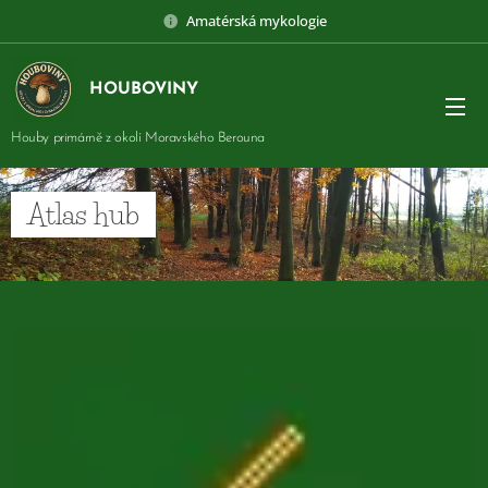
Amatérská mykologie
HOUBOVINY
Houby primárně z okolí Moravského Berouna
Atlas hub