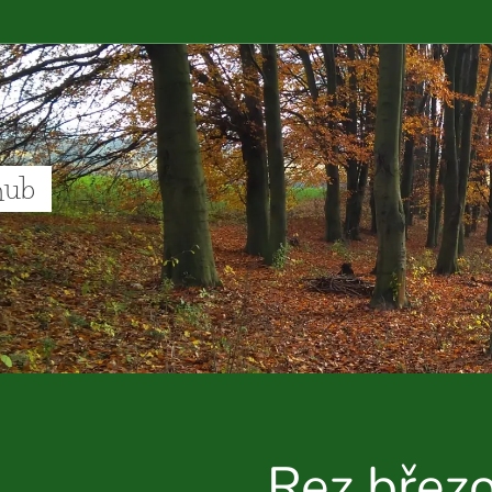
hub
Rez břez