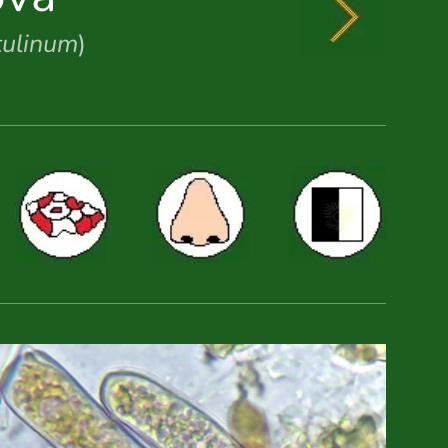
tulinum
)