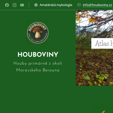
Amatérská mykologie
info@houboviny.cz
Atlas 
HOUBOVINY
Houby primárně z okolí
Moravského Berouna