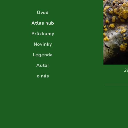
Úvod
Atlas hub
Průzkumy
Novinky
Legenda
Autor
2
o nás