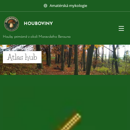
Amatérská mykologie
HOUBOVINY
Houby primárně z okolí Moravského Berouna
Atlas hub