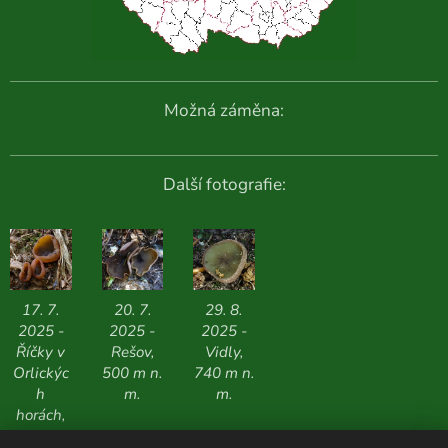
Možná záměna:
Další fotografie:
17. 7.
20. 7.
29. 8.
2025 -
2025 -
2025 -
Říčky v
Rešov,
Vidly,
Orlickýc
500 m n.
740 m n.
h
m.
m.
horách,
855 m n.