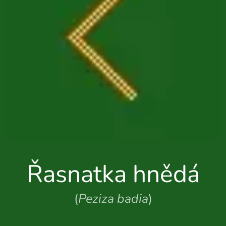
Řasnatka hnědá
(
Peziza badia
)