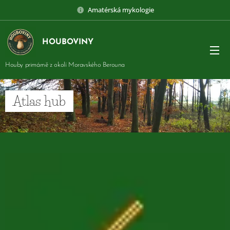
Amatérská mykologie
HOUBOVINY
Houby primárně z okolí Moravského Berouna
Atlas hub