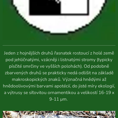
Jeden z hojnějších druhů řasnatek rostoucí z holé země
pod jehličnatými, vzácněji i listnatými stromy (typicky
písčité smrčiny ve vyšších polohách). Od podobně
zbarvených druhů se prakticky nedá odlišit na základě
makroskopických znaků. Význačná hnědými až
hnědoolivovými barvami apotécií, do jisté míry ekologií,
a výtrusy se síťovitou ornamentikou a velikostí 16-19 x
9-11 µm.