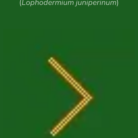
(
Lophodermium juniperinum
)