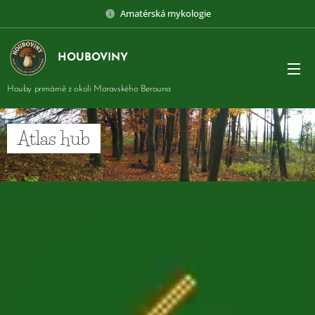
Amatérská mykologie
HOUBOVINY
Houby primárně z okolí Moravského Berouna
Atlas hub