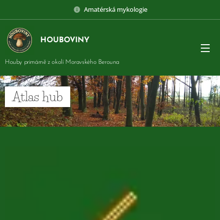
Amatérská mykologie
HOUBOVINY
Houby primárně z okolí Moravského Berouna
Atlas hub