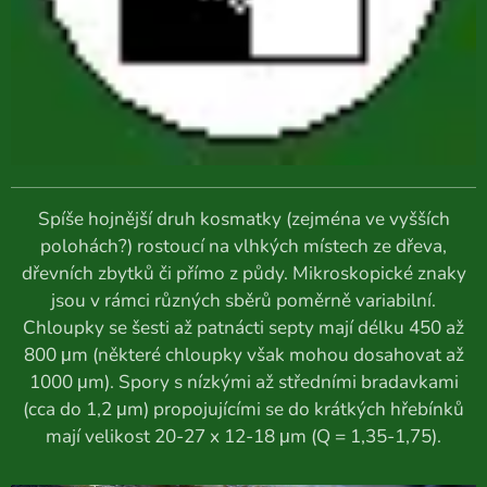
Spíše hojnější druh kosmatky (zejména ve vyšších
polohách?) rostoucí na vlhkých místech ze dřeva,
dřevních zbytků či přímo z půdy. Mikroskopické znaky
jsou v rámci různých sběrů poměrně variabilní.
Chloupky se šesti až patnácti septy mají délku 450 až
800 μm (některé chloupky však mohou dosahovat až
1000 μm). Spory s nízkými až středními bradavkami
(cca do 1,2 μm) propojujícími se do krátkých hřebínků
mají velikost 20-27 x 12-18 μm (Q = 1,35-1,75).