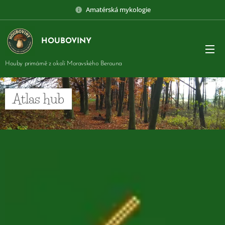
Amatérská mykologie
HOUBOVINY
Houby primárně z okolí Moravského Berouna
Atlas hub