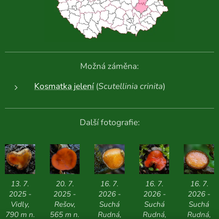
Možná záměna:
Kosmatka jelení
(
Scutellinia crinita
)
Další fotografie:
13. 7.
20. 7.
16. 7.
16. 7.
16. 7.
2025 -
2025 -
2026 -
2026 -
2026 -
Vidly,
Rešov,
Suchá
Suchá
Suchá
790 m n.
565 m n.
Rudná,
Rudná,
Rudná,