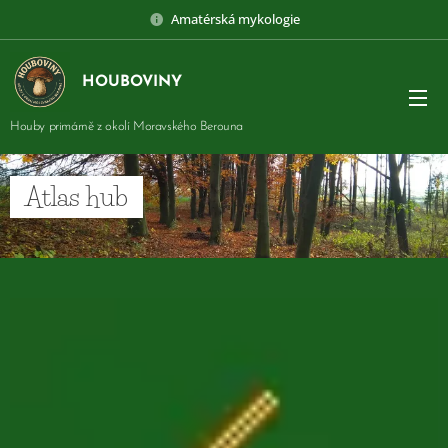
Amatérská mykologie
HOUBOVINY
Houby primárně z okolí Moravského Berouna
Atlas hub