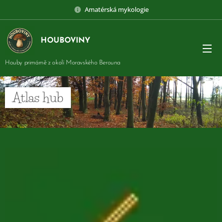
Amatérská mykologie
HOUBOVINY
Houby primárně z okolí Moravského Berouna
Atlas hub