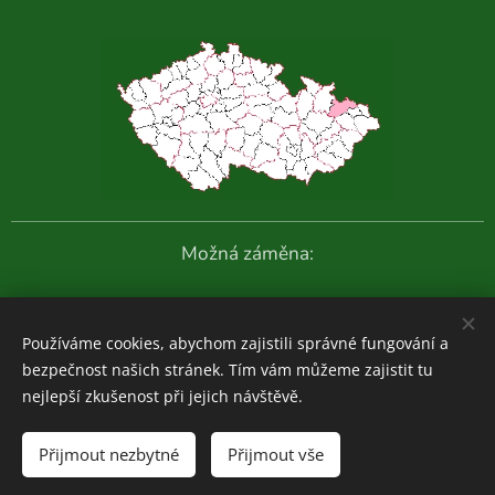
Možná záměna:
Další fotografie:
Používáme cookies, abychom zajistili správné fungování a
bezpečnost našich stránek. Tím vám můžeme zajistit tu
nejlepší zkušenost při jejich návštěvě.
Houboviny
© 2020-2026
Přijmout nezbytné
Přijmout vše
Zajímavosti z vlastních průzkumů:
ZDE
Cookies