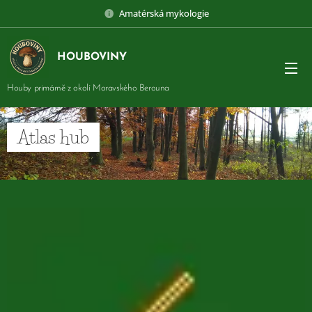
Amatérská mykologie
HOUBOVINY
Houby primárně z okolí Moravského Berouna
Atlas hub