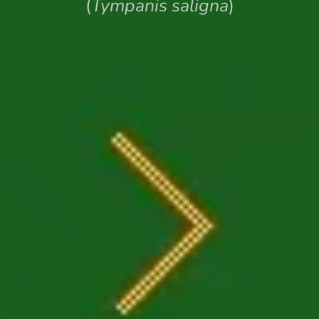
(
Tympanis saligna
)