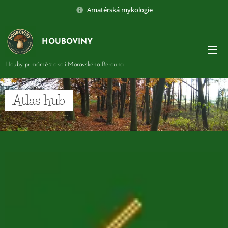
Amatérská mykologie
HOUBOVINY
Houby primárně z okolí Moravského Berouna
Atlas hub