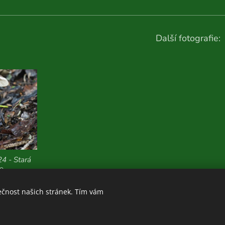
Další fotografie:
24 - Stará
9 m n. m.
ečnost našich stránek. Tím vám