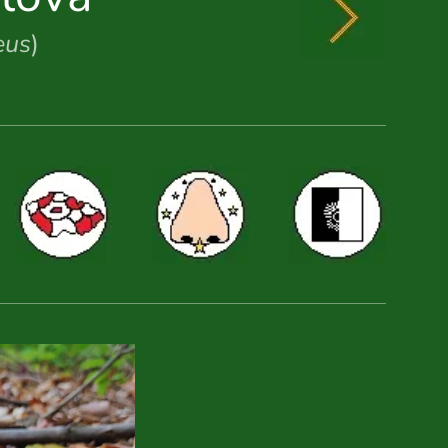
eus
)