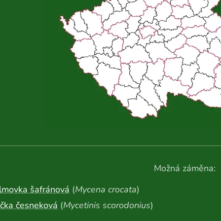
Možná záměna:
lmovka šafránová
(
Mycena crocata
)
ička česneková
(
Mycetinis scorodonius
)