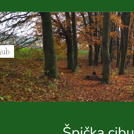
hub
Špička cib