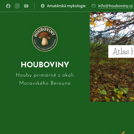
Amatérská mykologie
info@houboviny.cz
Atlas 
HOUBOVINY
Houby primárně z okolí
Moravského Berouna