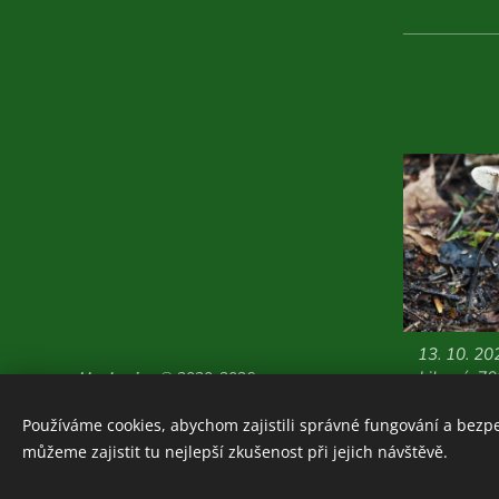
13. 10. 20
Libavá, 70
Houboviny
© 2020-2026
Zajímavosti z vlastních
Používáme cookies, abychom zajistili správné fungování a bezp
průzkumů:
ZDE
můžeme zajistit tu nejlepší zkušenost při jejich návštěvě.
Cookies