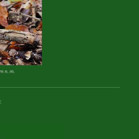
m n. m.
: