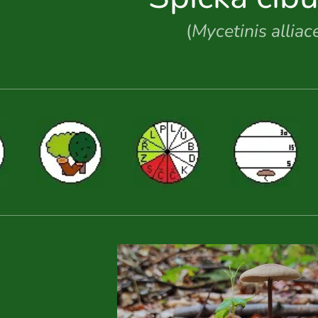
(
Mycetinis alliac