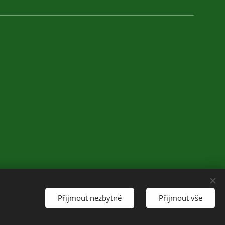
Přijmout nezbytné
Přijmout vše