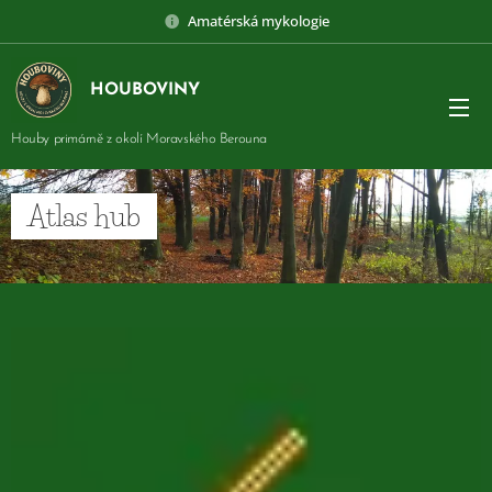
Amatérská mykologie
HOUBOVINY
Houby primárně z okolí Moravského Berouna
Atlas hub