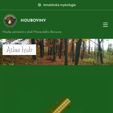
Amatérská mykologie
HOUBOVINY
Houby primárně z okolí Moravského Berouna
Atlas hub