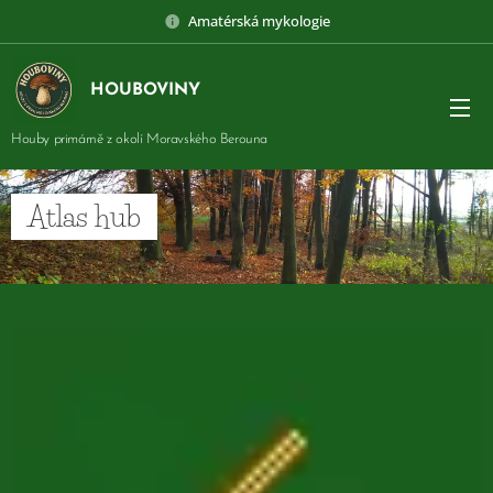
Amatérská mykologie
HOUBOVINY
Houby primárně z okolí Moravského Berouna
Atlas hub