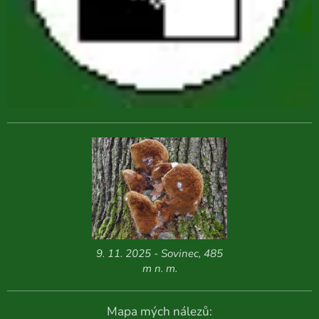
9. 11. 2025 - Sovinec, 485
m n. m.
Mapa mých nálezů: