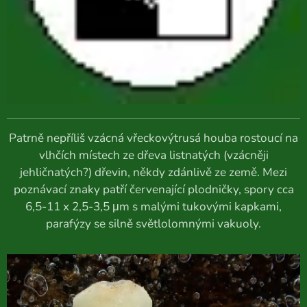
Patrně nepříliš vzácná vřeckovýtrusá houba rostoucí na
vlhčích místech ze dřeva listnatých (vzácněji
jehličnatých?) dřevin, někdy zdánlivě ze země. Mezi
poznávací znaky patří červenající plodničky, spory cca
6,5-11 x 2,5-3,5 μm s malými tukovými kapkami,
parafýzy se silně světlolomnými vakuoly.