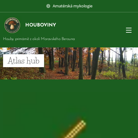
Amatérská mykologie
HOUBOVINY
Houby primárně z okolí Moravského Berouna
Atlas hub