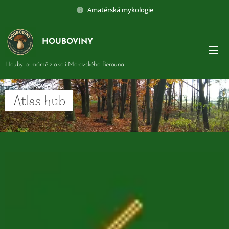
Amatérská mykologie
HOUBOVINY
Houby primárně z okolí Moravského Berouna
Atlas hub