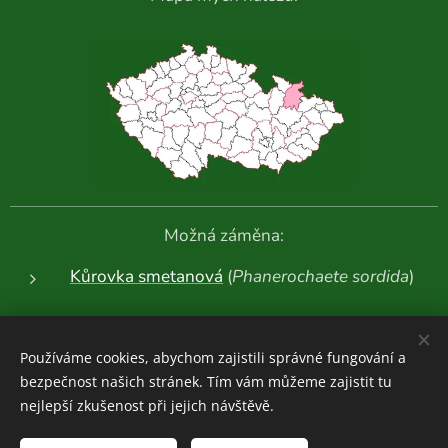
Možná záměna:
Kůrovka smetanová
(
Phanerochaete sordida
)
Další fotografie:
Používáme cookies, abychom zajistili správné fungování a
bezpečnost našich stránek. Tím vám můžeme zajistit tu
nejlepší zkušenost při jejich návštěvě.
Houboviny
© 2020-2026