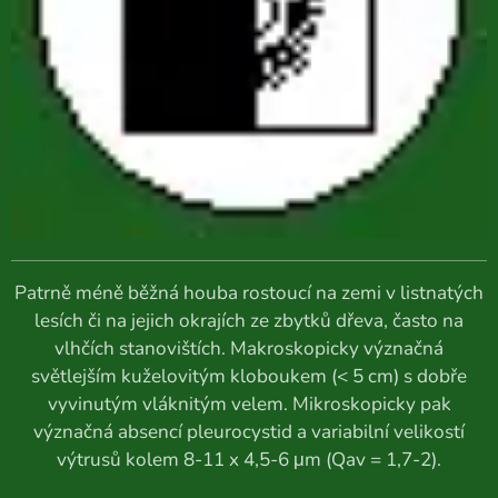
Patrně méně běžná houba rostoucí na zemi v listnatých
lesích či na jejich okrajích ze zbytků dřeva, často na
vlhčích stanovištích. Makroskopicky význačná
světlejším kuželovitým kloboukem (< 5 cm) s dobře
vyvinutým vláknitým velem. Mikroskopicky pak
význačná absencí pleurocystid a variabilní velikostí
výtrusů kolem 8-11 x 4,5-6 μm (Qav = 1,7-2).