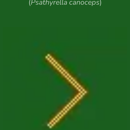
(
Psathyrella canoceps
)