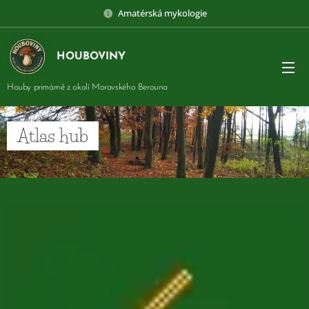
Amatérská mykologie
HOUBOVINY
Houby primárně z okolí Moravského Berouna
Atlas hub