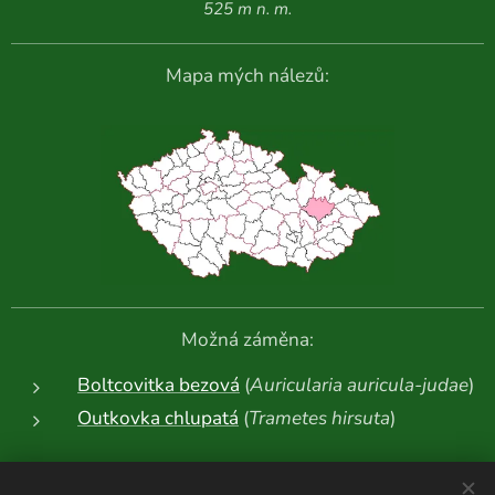
525 m n. m.
Mapa mých nálezů:
Možná záměna:
Boltcovitka bezová
(
Auricularia auricula-judae
)
Outkovka chlupatá
(
Trametes hirsuta
)