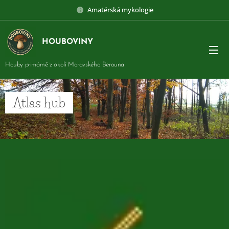
Amatérská mykologie
HOUBOVINY
Houby primárně z okolí Moravského Berouna
Atlas hub