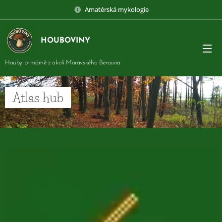
Amatérská mykologie
HOUBOVINY
Houby primárně z okolí Moravského Berouna
Atlas hub