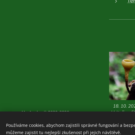
Te
18. 10. 20
Valteřice, 
Houboviny
© 2020-2026
Zajímavosti z vlastních
Používáme cookies, abychom zajistili správné fungování a bezp
průzkumů:
ZDE
můžeme zajistit tu nejlepší zkušenost při jejich návštěvě.