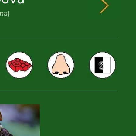
rma
)