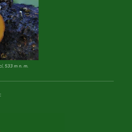
í, 533 m n. m.
: