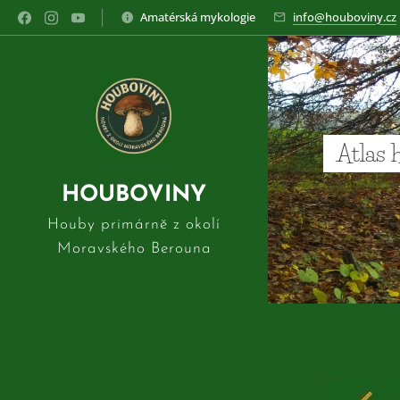
Amatérská mykologie
info@houboviny.cz
Atlas 
HOUBOVINY
Houby primárně z okolí
Moravského Berouna