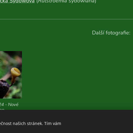
rčka Sydowova
(
Rutstroemia sydowiana
)
Další fotografie:
24 - Nové
588 m n. m.
ečnost našich stránek. Tím vám