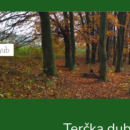
hub
Terčka du