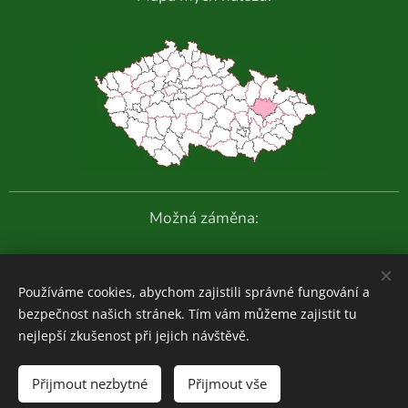
Možná záměna:
Další fotografie:
Používáme cookies, abychom zajistili správné fungování a
bezpečnost našich stránek. Tím vám můžeme zajistit tu
nejlepší zkušenost při jejich návštěvě.
Houboviny
© 2020-2026
Přijmout nezbytné
Přijmout vše
Zajímavosti z vlastních průzkumů:
ZDE
Cookies