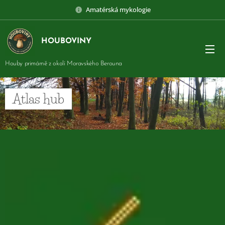
Amatérská mykologie
HOUBOVINY
Houby primárně z okolí Moravského Berouna
Atlas hub