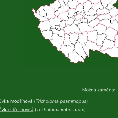
Možná záměna:
růvka modřínová
(
Tricholoma psammopus
)
ůvka střechovitá
(
Tricholoma imbricatum
)