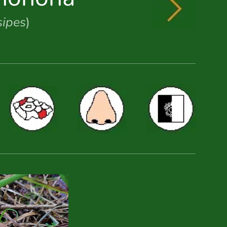
sipes
)