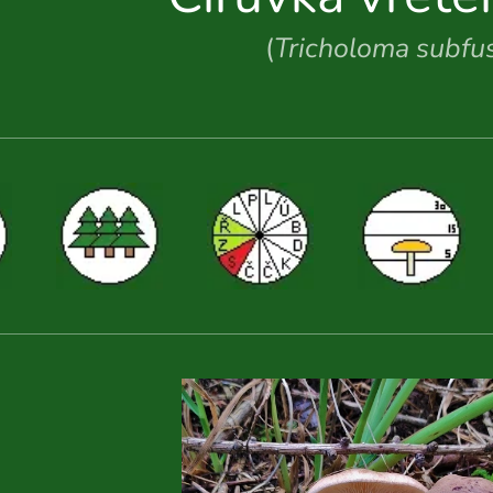
(
Tricholoma subfu