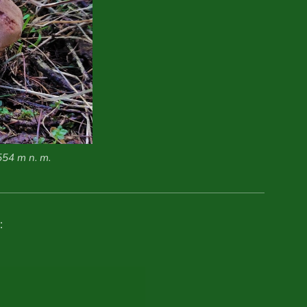
554 m n. m.
: