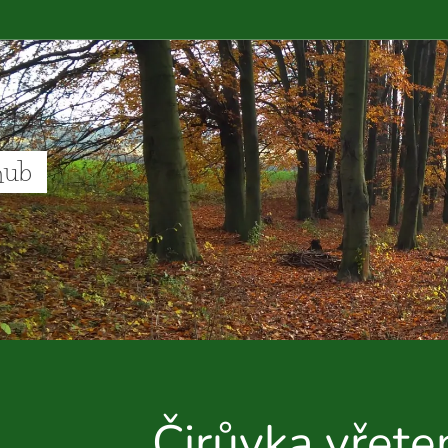
hub
Čirůvka vřet