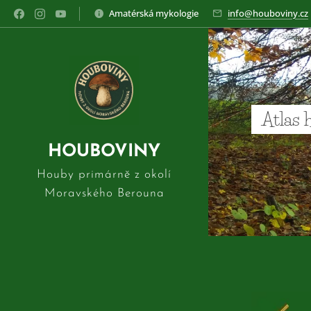
Amatérská mykologie
info@houboviny.cz
Atlas 
HOUBOVINY
Houby primárně z okolí
Moravského Berouna