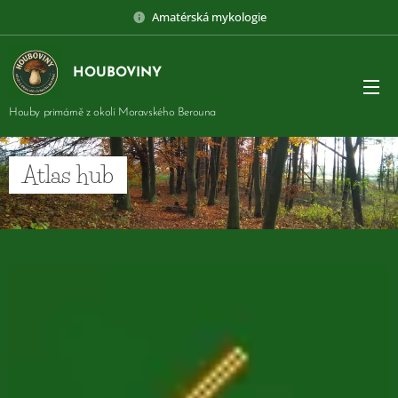
Amatérská mykologie
HOUBOVINY
Houby primárně z okolí Moravského Berouna
Atlas hub