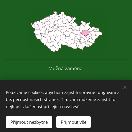
Možná záměna:
Další fotografie:
Používáme cookies, abychom zajistili správné fungování a
bezpečnost našich stránek. Tím vám můžeme zajistit tu
nejlepší zkušenost při jejich návštěvě.
Houboviny
© 2020-2026
Přijmout nezbytné
Přijmout vše
Zajímavosti z vlastních průzkumů:
ZDE
Cookies