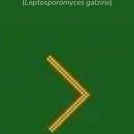
(
Leptosporomyces galzinii
)