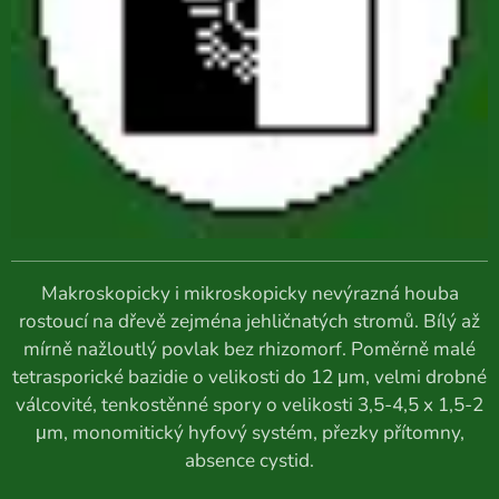
Makroskopicky i mikroskopicky nevýrazná houba
rostoucí na dřevě zejména jehličnatých stromů. Bílý až
mírně nažloutlý povlak bez rhizomorf. Poměrně malé
tetrasporické bazidie o velikosti do 12 μm, velmi drobné
válcovité, tenkostěnné spory o velikosti 3,5-4,5 x 1,5-2
μm, monomitický hyfový systém, přezky přítomny,
absence cystid.