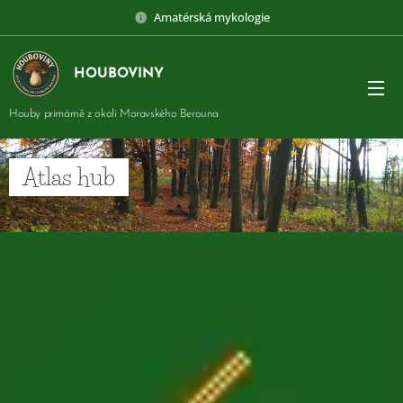
Amatérská mykologie
HOUBOVINY
Houby primárně z okolí Moravského Berouna
Atlas hub