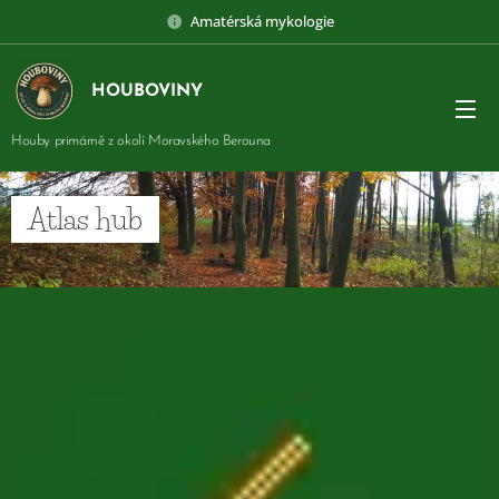
Amatérská mykologie
HOUBOVINY
Houby primárně z okolí Moravského Berouna
Atlas hub