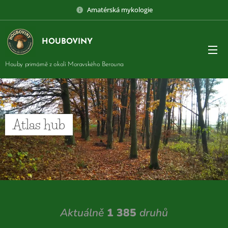
Amatérská mykologie
HOUBOVINY
Houby primárně z okolí Moravského Berouna
Atlas hub
Aktuálně
1 385
druhů