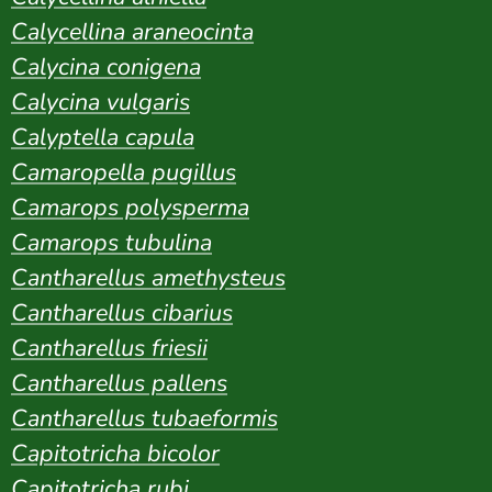
Calycellina araneocinta
Calycina conigena
Calycina vulgaris
Calyptella capula
Camaropella pugillus
Camarops polysperma
Camarops tubulina
Cantharellus amethysteus
Cantharellus cibarius
Cantharellus friesii
Cantharellus pallens
Cantharellus tubaeformis
Capitotricha bicolor
Capitotricha rubi