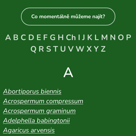
Co momentálně můžeme najít?
A B C D E F G H Ch I J K L M N O P
Q R S T U V W X Y Z
A
Abortiporus biennis
Acrospermum compressum
Acrospermum graminum
Adelphella babingtonii
Agaricus arvensis