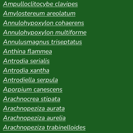
Ampulloclitocybe clavipes
Amylostereum areolatum
Annulohypoxylon cohaerens
Annulohypoxylon multiforme
Annulusmagnus triseptatus
Anthina flammea
Antrodia serialis
Antrodia xantha
Antrodiella serpula
Aporpium canescens
Arachnocrea stipata
Arachnopeziza aurata
Arachnopeziza aurelia
Arachnopeziza trabinelloides