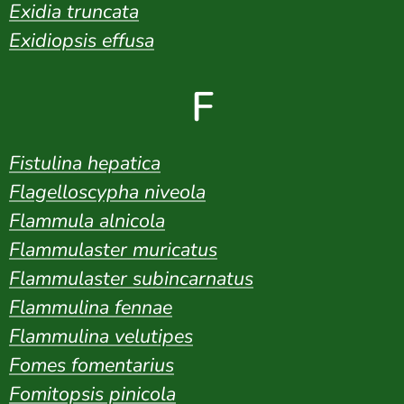
Exidia truncata
Exidiopsis effusa
F
Fistulina hepatica
Flagelloscypha niveola
Flammula alnicola
Flammulaster muricatus
Flammulaster subincarnatus
Flammulina fennae
Flammulina velutipes
Fomes fomentarius
Fomitopsis pinicola