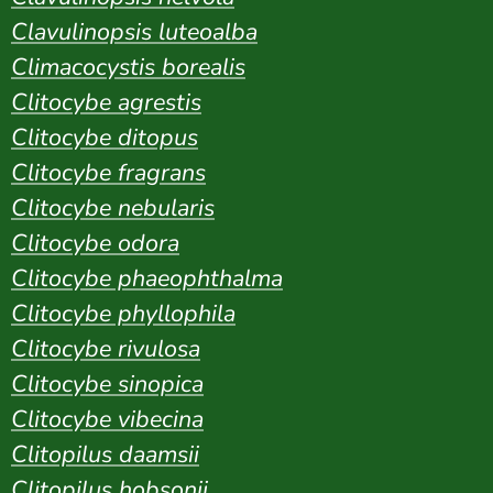
Clavulinopsis luteoalba
Climacocystis borealis
Clitocybe agrestis
Clitocybe ditopus
Clitocybe fragrans
Clitocybe nebularis
Clitocybe odora
Clitocybe phaeophthalma
Clitocybe phyllophila
Clitocybe rivulosa
Clitocybe sinopica
Clitocybe vibecina
Clitopilus daamsii
Clitopilus hobsonii