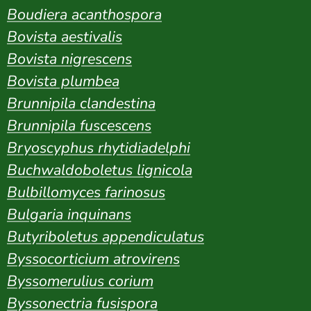
Boudiera acanthospora
Bovista aestivalis
Bovista nigrescens
Bovista plumbea
Brunnipila clandestina
Brunnipila fuscescens
Bryoscyphus rhytidiadelphi
Buchwaldoboletus lignicola
Bulbillomyces farinosus
Bulgaria inquinans
Butyriboletus appendiculatus
Byssocorticium atrovirens
Byssomerulius corium
Byssonectria fus
ispora