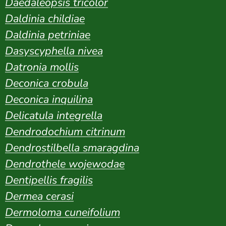
Daedaleopsis tricolor
Daldinia childiae
Daldinia petriniae
Dasyscyphella nivea
Datronia mollis
Deconica crobula
Deconica inquilina
Delicatula integrella
Dendrodochium citrinum
Dendrostilbella smaragdina
Dendrothele wojewodae
Dentipellis fragilis
Dermea cerasi
Dermoloma cuneifolium