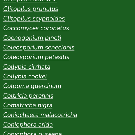
Clitopilus prunulus
Clitopilus scyphoides
Coccomyces coronatus
Coenogonium pineti
Coleosporium senecionis
Coleosporium petasitis
Collybia cirrhata
Collybia cookei
Colpoma quercinum
Coltricia perennis
Comatricha nigra
Coniochaeta malacotricha
Coniophora arida
Coniophora puteana