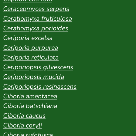
Ceraceomyces serpens
Ceratiomyxa fruticulosa
Ceratiomyxa porioides
Ceriporia excelsa
Ceriporia purpurea
Ceriporia reticulata
Ceriporiopsis gilvescens
Ceriporiopsis mucida
Ceriporiopsis resinascens
Ciboria amentacea
Ciboria batschiana
Ciboria caucus
Ciboria coryli
Ciboria rufofusca