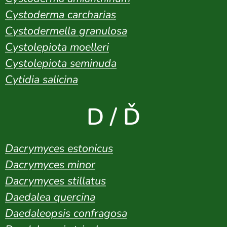
Cystoderma carcharias
Cystodermella granulosa
Cystolepiota moelleri
Cystolepiota seminuda
Cytidia salicina
D / Ď
Dacrymyces estonicus
Dacrymyces minor
Dacrymyces stillatus
Daedalea quercina
Daedaleopsis confragosa