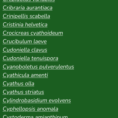
Cribraria aurantiaca
Crinipellis scabella
Cristinia helvetica
Crocicreas cyathoideum
Crucibulum laeve
Cudoniella clavus
Cudoniella tenuispora
Cyanoboletus pulverulentus
Cyathicula amenti
Cyathus olla
Cyathus striatus
Cylindrobasidium evolvens
Cyphellopsis anomala
Cystoderma amianthinum