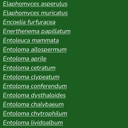
Elaphomyces asperulus
Elaphomyces muricatus
Encoelia furfuracea
Enerthenema papillatum
Entoleuca mammata
Entoloma allospermum
Entoloma aprile
Entoloma cetratum
Entoloma clypeatum
Entoloma conferendum
Entoloma dysthaloides
Entoloma chalybaeum
Entoloma chytrophilum
Entoloma lividoalbum