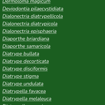
Dermoloma magicum
Deviodontia pilaecystidiata
Dialonectria diatrypellicola
Dialonectria diatrypicola
Dialonectria episphaeria
Diaporthe briardiana
Diaporthe samaricola
Diatrype bullata
Diatrype decorticata
Diatrype disciformis
Diatrype stigma
Diatrype undulata
Diatrypella favacea
Diatrypella melaleuca