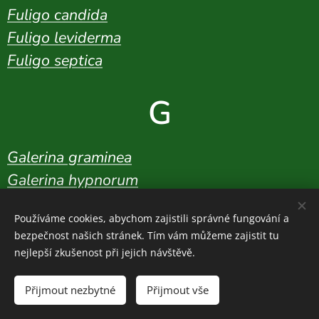
Fuligo candida
Fuligo leviderma
Fuligo septica
G
Galerina graminea
Galerina hypnorum
Galerina marginata
Používáme cookies, abychom zajistili správné fungování a
Galerina paludosa
bezpečnost našich stránek. Tím vám můžeme zajistit tu
Galerina perplexa
nejlepší zkušenost při jejich návštěvě.
Galerina triscopa
Přijmout nezbytné
Přijmout vše
Galerina vittiformis
Galzinia incrustans