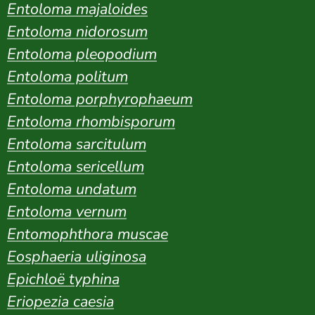
Entoloma majaloides
Entoloma nidorosum
Entoloma pleopodium
Entoloma politum
Entoloma porphyrophaeum
Entoloma rhombisporum
Entoloma sarcitulum
Entoloma sericellum
Entoloma undatum
Entoloma vernum
Entomophthora muscae
Eosphaeria uliginosa
Epichloë typhina
Eriopezia caesia