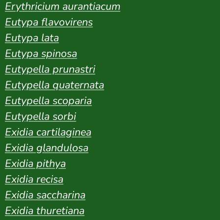
Erythricium aurantiacum
Eutypa flavovirens
Eutypa lata
Eutypa spinosa
Eutypella prunastri
Eutypella quaternata
Eutypella scoparia
Eutypella sorbi
Exidia cartilaginea
Exidia glandulosa
Exidia pithya
Exidia recisa
Exidia saccharina
Exidia thuretiana