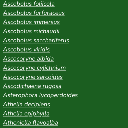
Ascobolus foliicola
Ascobolus furfuraceus
Ascobolus immersus
Ascobolus michaudii
Ascobolus sacchariferus
Ascobolus viridis
Ascocoryne albida
Ascocoryne cylichnium
Ascocoryne sarcoides
Ascodichaena rugosa
Asterophora lycoperdoides
Athelia decipiens
Athelia epiphylla
Atheniella flavoalba