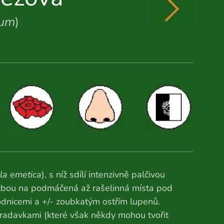
rum
)
la emetica
), s níž sdílí intenzivně palčivou
vazbou na podmáčená až rašelinná místa pod
odnicemi a +/- zoubkatým ostřím lupenů.
radavkami (které však někdy mohou tvořit