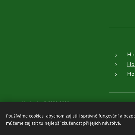
Ho
Ho
Ho
Houboviny
© 2020-2026
Zajímavosti z vlastních
Používáme cookies, abychom zajistili správné fungování a bezp
průzkumů:
ZDE
můžeme zajistit tu nejlepší zkušenost při jejich návštěvě.
Cookies