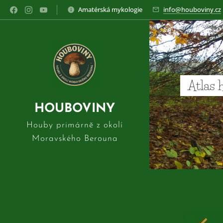
Amatérská mykologie
info@houboviny.cz
Atlas 
HOUBOVINY
Houby primárně z okolí
Moravského Berouna