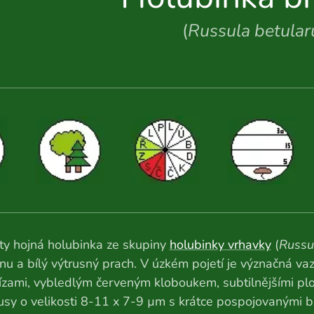
(
Russula betula
ty hojná holubinka ze skupiny
holubinky vrhavky
(
Russu
nu a bílý výtrusný prach. V úzkém pojetí je význačná 
ízami, vybledlým červeným kloboukem, subtilnějšími pl
usy o velikosti 8-11 x 7-9
µm s krátce pospojovanými b