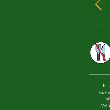
Mís
dužni
bř
Výtr