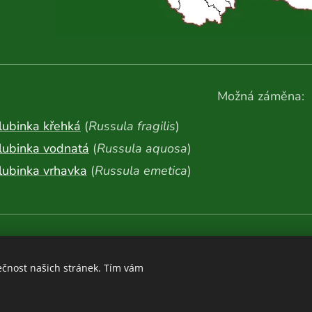
Možná záměna:
lubinka křehká
(
Russula fragilis
)
lubinka vodnatá
(
Russula aquosa
)
lubinka vrhavka
(
Russula emetica
)
Další fotografie:
ečnost našich stránek. Tím vám