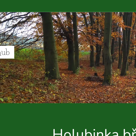
hub
Holubinka b