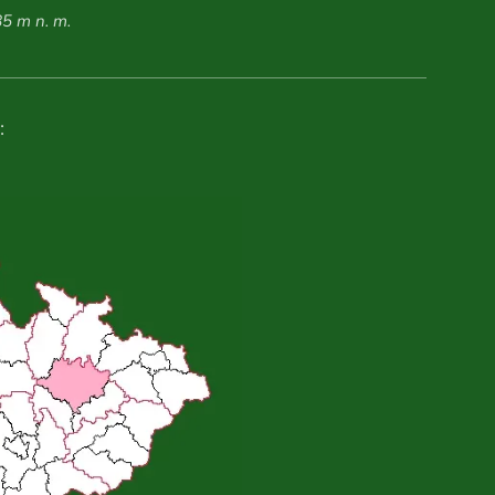
85 m n. m.
: