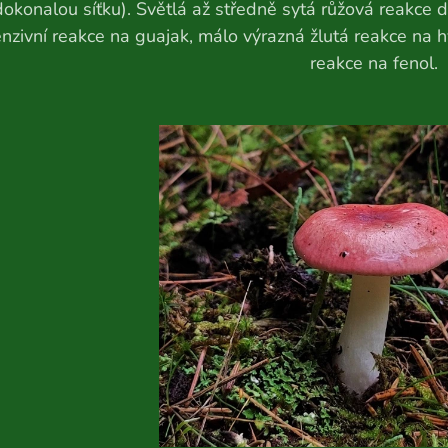
okonalou síťku). Světlá až středně sytá růžová reakce d
enzivní reakce na guajak, málo výrazná žlutá reakce na
reakce na fenol.