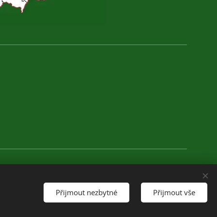
Přijmout nezbytné
Přijmout vše