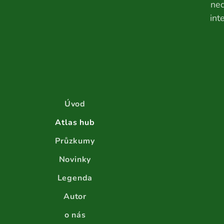
ned
int
Úvod
Atlas hub
Průzkumy
Novinky
Legenda
Autor
o nás