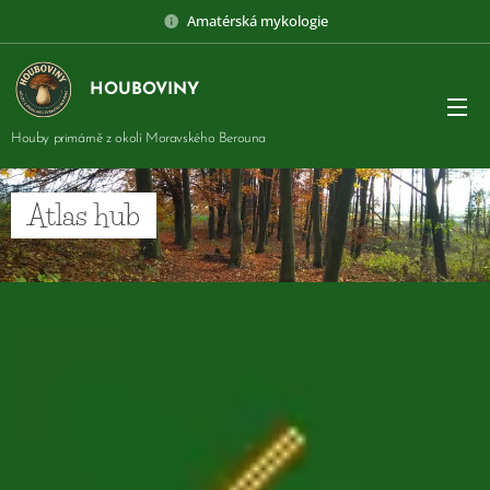
Amatérská mykologie
HOUBOVINY
Houby primárně z okolí Moravského Berouna
Atlas hub