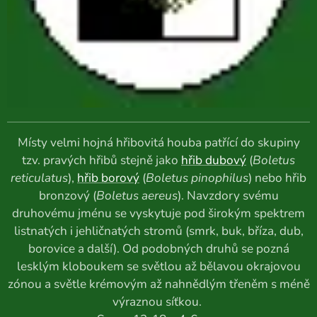
Místy velmi hojná hřibovitá houba patřící do skupiny
tzv. pravých hřibů stejně jako
hřib dubový
(
Boletus
reticulatus
),
hřib borový
(
Boletus pinophilus
) nebo hřib
bronzový (
Boletus aereus
). Navzdory svému
druhovému jménu se vyskytuje pod širokým spektrem
listnatých i jehličnatých stromů (smrk, buk, bříza, dub,
borovice a další). Od podobných druhů se pozná
lesklým kloboukem se světlou až bělavou okrajovou
zónou a světle krémovým až nahnědlým třeněm s méně
výraznou síťkou.