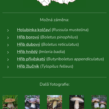
Možná záměna:
Holubinka kolčaví
(
Russula mustelina
)
Hřib borový
(
Boletus pinophilus
)
Hřib dubový
(
Boletus reticulatus
)
Hřib hnědý
(
Imleria badia
)
Hřib přívěskatý
(
Butyriboletus appendiculatus
)
Hřib žlučník
(
Tylopilus felleus
)
Další fotografie: