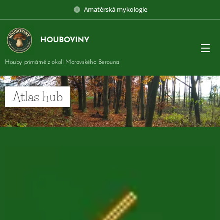
Amatérská mykologie
HOUBOVINY
Houby primárně z okolí Moravského Berouna
Atlas hub