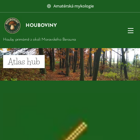
Amatérská mykologie
HOUBOVINY
Houby primárně z okolí Moravského Berouna
Atlas hub