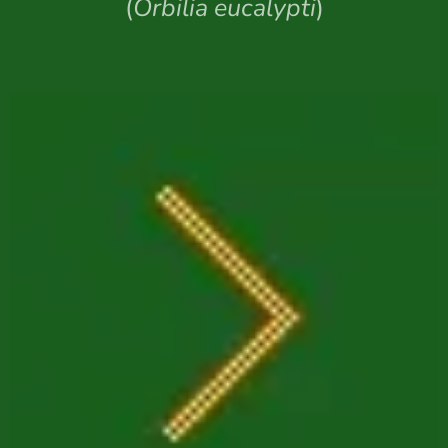
(
Orbilia eucalypti
)