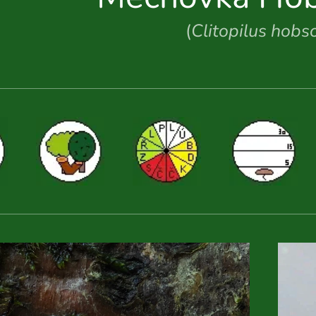
(
Clitopilus hobso