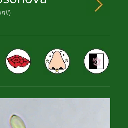
nii
)