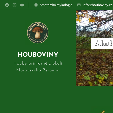
Amatérská mykologie
info@houboviny.cz
Atlas 
HOUBOVINY
Houby primárně z okolí
Moravského Berouna