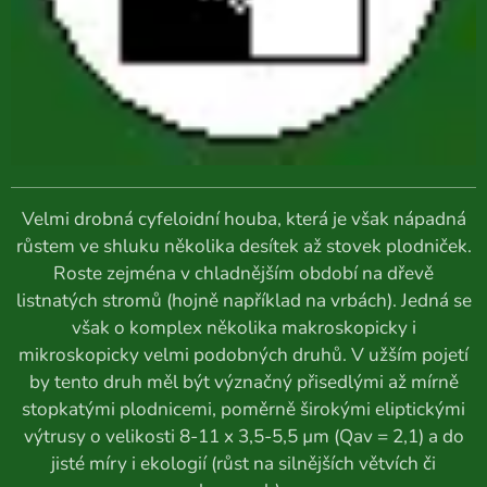
Velmi drobná cyfeloidní houba, která je však nápadná
růstem ve shluku několika desítek až stovek plodniček.
Roste zejména v chladnějším období na dřevě
listnatých stromů (hojně například na vrbách). Jedná se
však o komplex několika makroskopicky i
mikroskopicky velmi podobných druhů. V užším pojetí
by tento druh měl být význačný přisedlými až mírně
stopkatými plodnicemi, poměrně širokými eliptickými
výtrusy o velikosti 8-11 x 3,5-5,5 µm (Qav = 2,1) a do
jisté míry i ekologií (růst na silnějších větvích či