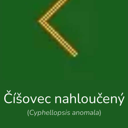
Číšovec nahloučený
(
Cyphellopsis anomala
)