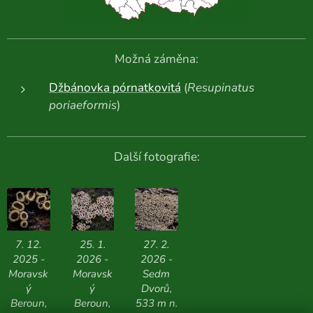
Možná záměna:
Džbánovka pórnatkovitá
(
Resupinatus
poriaeformis
)
Další fotografie:
7. 12.
25. 1.
27. 2.
2025 -
2026 -
2026 -
Moravsk
Moravsk
Sedm
ý
ý
Dvorů,
Beroun,
Beroun,
533 m n.