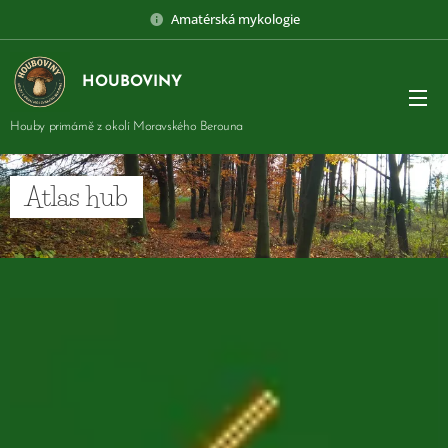
Amatérská mykologie
HOUBOVINY
Houby primárně z okolí Moravského Berouna
Atlas hub