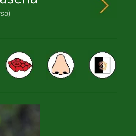
rsa
)