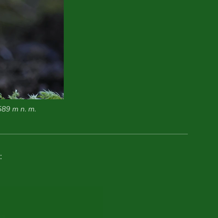
589 m n. m.
: