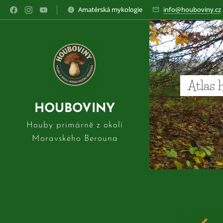
Amatérská mykologie
info@houboviny.cz
Atlas 
HOUBOVINY
Houby primárně z okolí
Moravského Berouna