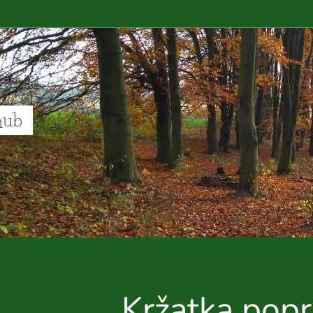
hub
Kržatka pop