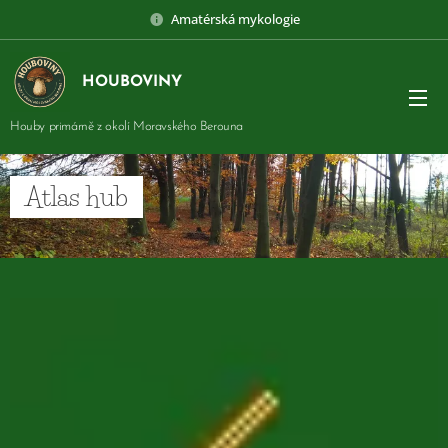
Amatérská mykologie
HOUBOVINY
Houby primárně z okolí Moravského Berouna
Atlas hub