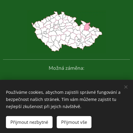
Možná záměna:
Další fotografie:
Používáme cookies, abychom zajistili správné fungování a
bezpečnost našich stránek. Tím vám můžeme zajistit tu
nejlepší zkušenost při jejich návštěvě.
Houboviny
© 2020-2026
Přijmout nezbytné
Přijmout vše
Zajímavosti z vlastních průzkumů:
ZDE
Cookies