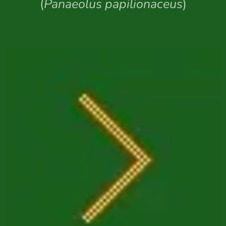
(
Panaeolus papilionaceus
)