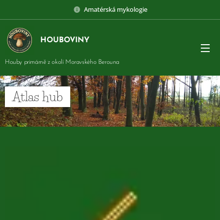
Amatérská mykologie
HOUBOVINY
Houby primárně z okolí Moravského Berouna
Atlas hub