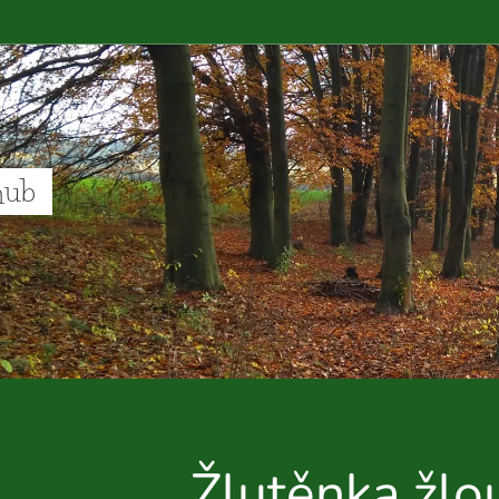
hub
Žlutěnka žlo