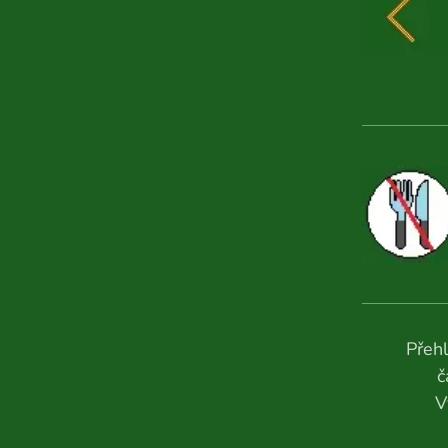
Přehl
č
V