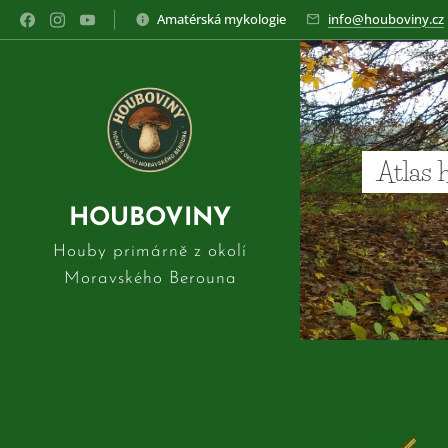
Amatérská mykologie
info@houboviny.cz
Atlas 
HOUBOVINY
Houby primárně z okolí
Moravského Berouna