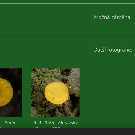
Možná záměna:
Další fotografie:
5 - Sedm
9. 9. 2025 - Moravský
9 m n. m.
Beroun, 552 m n. m.