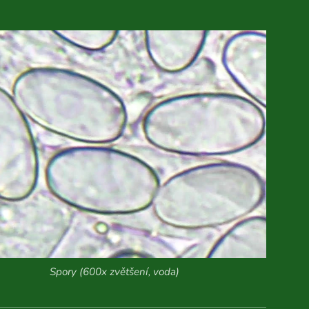
Spory (600x zvětšení, voda)