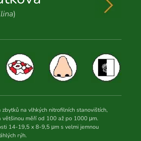
lina
)
zbytků na vlhkých nitrofilních stanovištích,
 a většinou měří od 100 až po 1000 μm.
kosti 14-19,5 x 8-9,5 μm s velmi jemnou
hlých rýh.