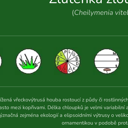
(
Cheilymenia vitel
ížená vřeckovýtrusá houba rostoucí z půdy či rostlinných 
asto mezi kopřivami. Délka chloupků je velmi variabilní
ýznačná zejména ekologií a elipsoidními výtrusy o veli
ornamentikou v podobě protá