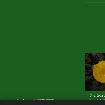
6. 8. 202
Dvorů, 51
Houboviny
© 2020-2026