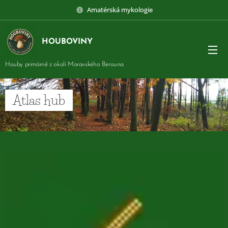
Amatérská mykologie
HOUBOVINY
Houby primárně z okolí Moravského Berouna
Atlas hub