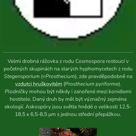
Velmi drobná rážovka z rodu
Cosmospora
rostoucí v
početných skupinách na starých hyphomycetech z rodu
Stegensporium
(=
Prosthecium
), zde pravděpodobně na
vzdutci hruškovitém
(
Prosthecium pyriforme
).
Plodničky mohou být někdy i zanořené mezi konidiemi
hostitele. Daný druh by měl být význačný zejména
ekologií. Askospóry jsou světle hnědé o velikosti 12,5-
18,5 x 6,5-8,5 µm s jednou střední přepážkou.