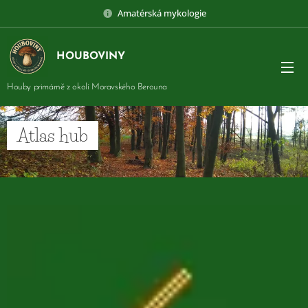
Amatérská mykologie
HOUBOVINY
Houby primárně z okolí Moravského Berouna
Atlas hub