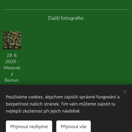
Další fotografie:
19. 6.
2025 -
Moravsk
ý
Beroun,
585 m n.
m.
Používáme cookies, abychom zajistili správné fungování a
bezpečnost našich stránek. Tím vám můžeme zajistit tu
nejlepší zkušenost při jejich návštěvě.
Houboviny
© 2020-2026
Přijmout nezbytné
Přijmout vše
Zajímavosti z vlastních průzkumů:
ZDE
Cookies