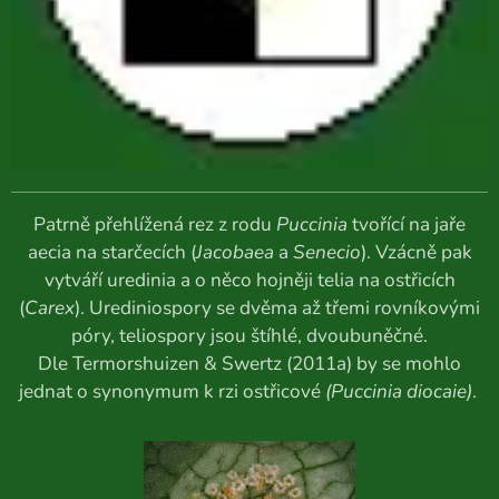
Patrně přehlížená rez z rodu
Puccinia
tvořící na jaře
aecia na starčecích (
Jacobaea
a
Senecio
). Vzácně pak
vytváří uredinia a o něco hojněji telia na ostřicích
(
Carex
). Urediniospory se dvěma až třemi rovníkovými
póry, teliospory jsou štíhlé, dvoubuněčné.
Dle Termorshuizen & Swertz (2011a) by se mohlo
jednat o synonymum k rzi ostřicové
(Puccinia diocaie)
.