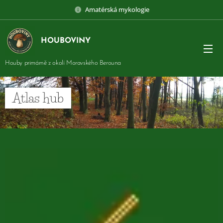
Amatérská mykologie
HOUBOVINY
Houby primárně z okolí Moravského Berouna
Atlas hub