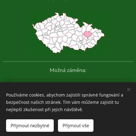
Možná záměna:
Další fotografie:
Používáme cookies, abychom zajistili správné fungování a
bezpečnost našich stránek. Tím vám můžeme zajistit tu
nejlepší zkušenost při jejich návštěvě.
Houboviny
© 2020-2026
Přijmout nezbytné
Přijmout vše
Zajímavosti z vlastních průzkumů:
ZDE
Cookies