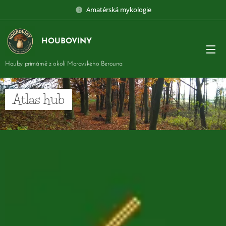
Amatérská mykologie
HOUBOVINY
Houby primárně z okolí Moravského Berouna
Atlas hub