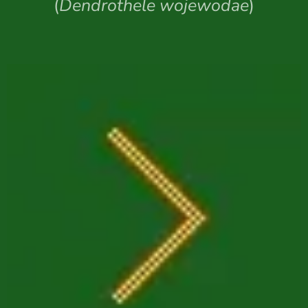
(
Dendrothele wojewodae
)