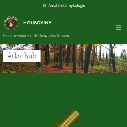
Amatérská mykologie
HOUBOVINY
Houby primárně z okolí Moravského Berouna
Atlas hub