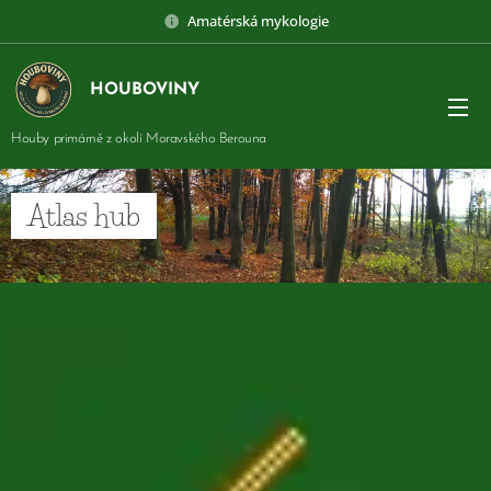
Amatérská mykologie
HOUBOVINY
Houby primárně z okolí Moravského Berouna
Atlas hub