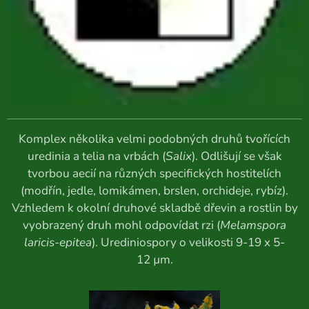
Komplex několika velmi podobných druhů tvořících
uredinia a telia na vrbách (
Salix
). Odlišují se však
tvorbou aecií na různých specifických hostitelích
(modřín, jedle, lomikámen, brslen, orchideje, rybíz).
Vzhledem k okolní druhové skladbě dřevin a rostlin by
vyobrazený druh mohl odpovídat rzi (
Melamspora
laricis-epitea
). Urediniospory o velikosti 9-19 x 5-
12 µm.