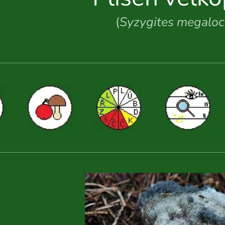
(
Syzygites megalo