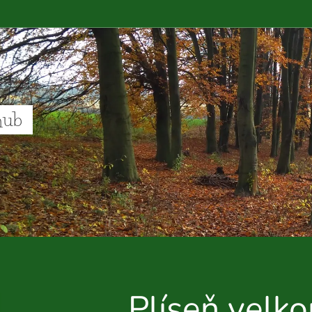
hub
Plíseň velk