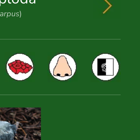
carpus
)