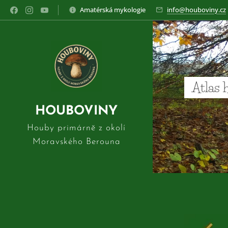
Amatérská mykologie
info@houboviny.cz
Atlas 
HOUBOVINY
Houby primárně z okolí
Moravského Berouna