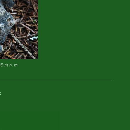
85 m n. m.
: