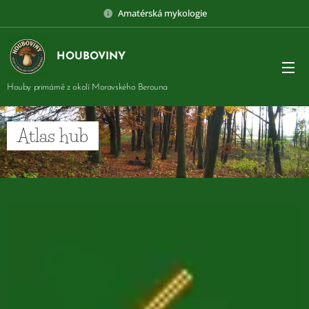
Amatérská mykologie
HOUBOVINY
Houby primárně z okolí Moravského Berouna
Atlas hub