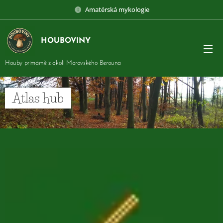
Amatérská mykologie
HOUBOVINY
Houby primárně z okolí Moravského Berouna
Atlas hub