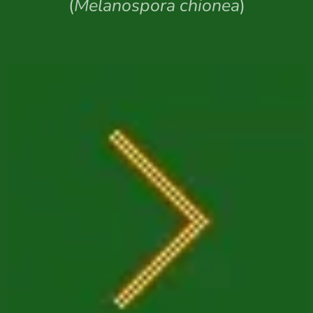
(
Melanospora chionea
)