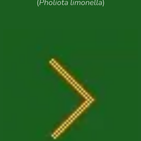
(
Pholiota limonella
)