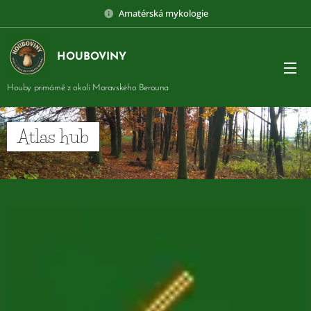
Amatérská mykologie
HOUBOVINY
Houby primárně z okolí Moravského Berouna
Atlas hub