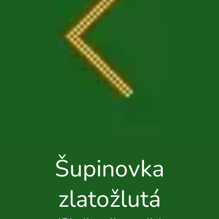
Šupinovka
zlatožlutá