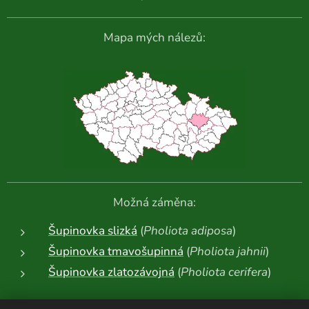
Mapa mých nálezů:
Možná záměna:
Šupinovka slizká
(
Pholiota adiposa
)
Šupinovka tmavošupinná
(
Pholiota jahnii
)
Šupinovka zlatozávojná
(
Pholiota cerifera
)